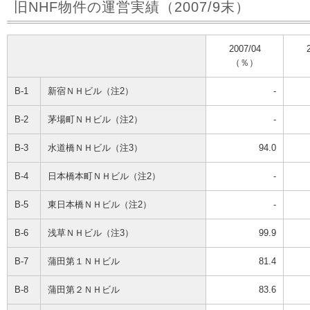
旧NHF物件の運営実績（2007/9末）
2007/04
（％）
B-1
新宿ＮＨビル（注2）
-
B-2
茅場町ＮＨビル（注2）
-
B-3
水道橋ＮＨビル（注3）
94.0
B-4
日本橋本町ＮＨビル（注2）
-
B-5
東日本橋ＮＨビル（注2）
-
B-6
浅草ＮＨビル（注3）
99.9
B-7
蒲田第１ＮＨビル
81.4
B-8
蒲田第２ＮＨビル
83.6