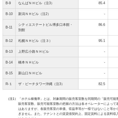
B-9
なんばＮＨビル（注3）
85.4
B-10
新潟ＮＨビル（注2）
-
シティエステートビル博多口本館・
86.6
B-11
別館
B-12
札幌ＮＨビル（注３）
95.1
B-13
上野広小路ＮＨビル
-
B-14
橋本ＮＨビル
-
B-15
新山口ＮＨビル
-
R-１
ザ・ビーチタワー沖縄（注3）
82.5
（注1）
「ホテル稼働率」とは、対象期間の販売客室数を同期間の「販売可能
販売客室数、販売可能客室数の把握の方法は各オペレーターによって
はありますが、各販売客室の単価、収益率等が一様ではないこと等か
ぎません。また、テナントとの賃貸借契約上、固定賃料による賃料収