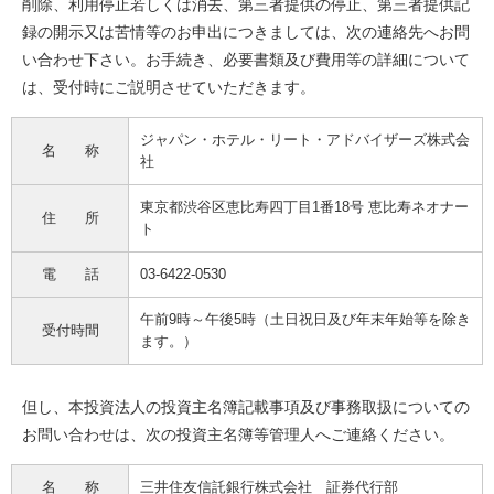
削除、利用停止若しくは消去、第三者提供の停止、第三者提供記
録の開示又は苦情等のお申出につきましては、次の連絡先へお問
い合わせ下さい。お手続き、必要書類及び費用等の詳細について
は、受付時にご説明させていただきます。
ジャパン・ホテル・リート・アドバイザーズ株式会
名 称
社
東京都渋谷区恵比寿四丁目1番18号 恵比寿ネオナー
住 所
ト
電 話
03-6422-0530
午前9時～午後5時（土日祝日及び年末年始等を除き
受付時間
ます。）
但し、本投資法人の投資主名簿記載事項及び事務取扱についての
お問い合わせは、次の投資主名簿等管理人へご連絡ください。
名 称
三井住友信託銀行株式会社 証券代行部