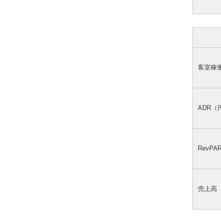
客室稼
ADR（
RevP
売上高