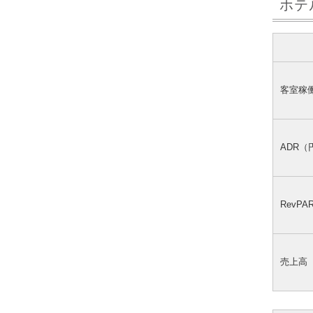
ホテ
客室稼
ADR（
RevP
売上高