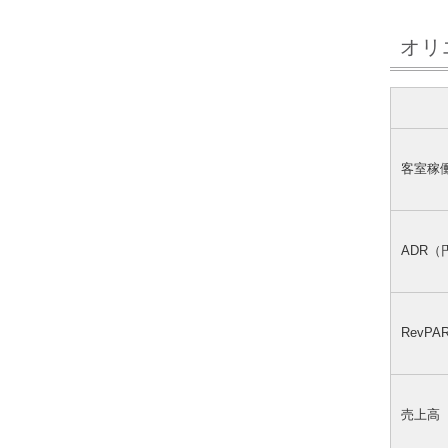
オリ
客室稼
ADR（
RevP
売上高