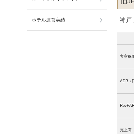
旧J
神戸
ホテル運営実績
客室稼
ADR（
RevP
売上高