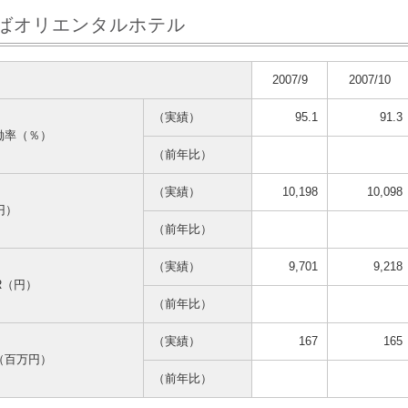
ばオリエンタルホテル
2007/9
2007/10
（実績）
95.1
91.3
働率（％）
（前年比）
（実績）
10,198
10,098
円）
（前年比）
（実績）
9,701
9,218
AR（円）
（前年比）
（実績）
167
165
（百万円）
（前年比）