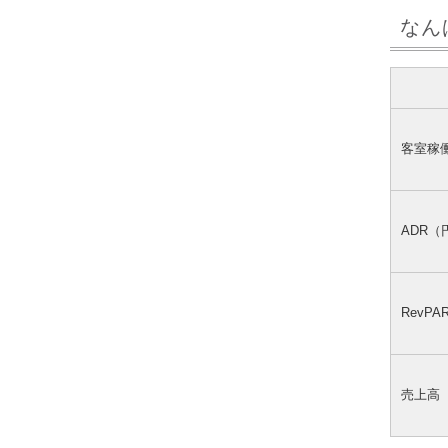
なん
客室稼
ADR（
RevP
売上高