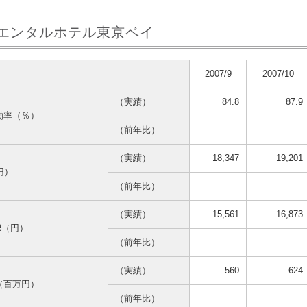
エンタルホテル東京ベイ
2007/9
2007/10
（実績）
84.8
87.9
働率（％）
（前年比）
（実績）
18,347
19,201
円）
（前年比）
（実績）
15,561
16,873
AR（円）
（前年比）
（実績）
560
624
（百万円）
（前年比）