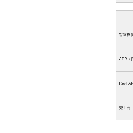
客室稼
ADR（
RevP
売上高