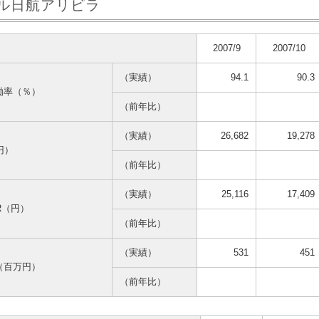
ル日航アリビラ
2007/9
2007/10
（実績）
94.1
90.3
働率（％）
（前年比）
（実績）
26,682
19,278
円）
（前年比）
（実績）
25,116
17,409
AR（円）
（前年比）
（実績）
531
451
（百万円）
（前年比）