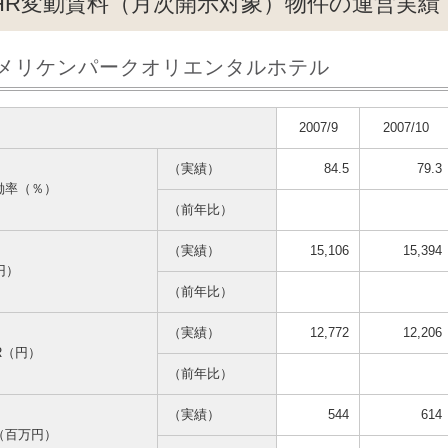
HR変動賃料（月次開示対象）物件の運営実績（2
メリケンパークオリエンタルホテル
2007/9
2007/10
（実績）
84.5
79.3
働率（％）
（前年比）
（実績）
15,106
15,394
円）
（前年比）
（実績）
12,772
12,206
AR（円）
（前年比）
（実績）
544
614
（百万円）