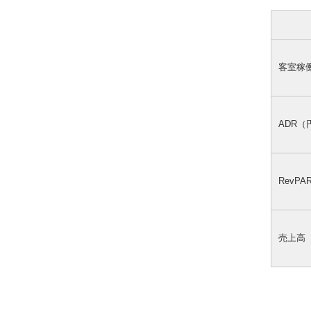
客室稼
ADR（
RevP
売上高