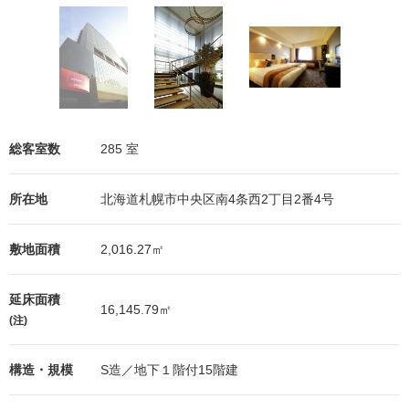
総客室数
285 室
所在地
北海道札幌市中央区南4条西2丁目2番4号
敷地面積
2,016.27㎡
延床面積
16,145.79㎡
(注)
構造・規模
S造／地下１階付15階建